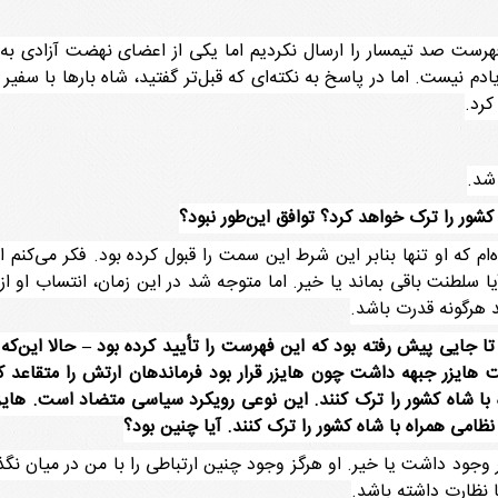
درصد مطمئنم که ما فهرست صد تیمسار را ارسال نکردیم اما یکی از اعضای نهضت آز
ادم نیست. اما در پاسخ به نکته‌ای که قبل‌تر گفتید، شاه بارها با سفی
کرد.
شور را ترک خواهد کرد؟ توافق این‌طور نبود؟
م که او تنها بنابر این شرط این سمت را قبول کرده بود. فکر می‌کنم ا
ا سلطنت باقی بماند یا خیر. اما متوجه شد در این زمان، انتساب او از
 هرگونه قدرت باشد.
 جایی پیش رفته بود که این فهرست را تأیید کرده بود
–
حالا این‌که 
 هایزر جبهه داشت چون هایزر قرار بود فرماندهان ارتش را متقاعد ک
با شاه کشور را ترک کنند. این نوعی رویکرد سیاسی متضاد است. هایزر قر
نظامی همراه با شاه کشور را ترک کنند. آیا چنین بود؟
فکر وجود داشت یا خیر. او هرگز وجود چنین ارتباطی را با من در میان نگ
 نظارت داشته باشد.