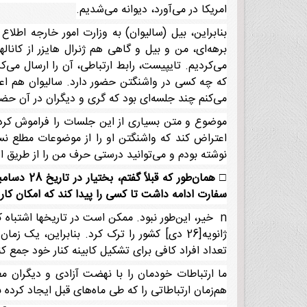
امریکا در می‌آورد، دیوانه می‌شدیم.
بنابراین، بیل (سالیوان) به وزارت امور خارجه اطلاع 
برهه‌ای، من و بیل و گاهی هم ژنرال هایزر از کانال
می‌کردیم. تایپیست، رابط ارتباطی، آن را ارسال می
که چه کسی در واشنگتن حضور دارد. سالیوان هم اع
می‌کنم چند جلسه‌ای بود که گری و دیگران در آن حضو
موضوع و متن بسیاری از این جلسات را فراموش کرده
اعتراض کند که واشنگتن او را از موضوعات مطلع ن
نوشته بودم و می‌توانید درستی حرف من را از طریق اس
□
همان‌طور که قبلاً گفتم، بختیار در تاریخ 28 دسامبر[7دی] نخست‌وزیر شد
سفارت ادامه داشت تا کسی را پیدا کند که امکان کار
ژانویه[26 دی] کشور را ترک کرد. بنابراین،
تعداد افراد کافی برای تشکیل کابینه کنار خود جمع ک
ما ارتباطات خودمان را با نهضت آزادی و دیگران مطا
هم‌زمان ارتباطاتی را که طی ماه‌های قبل ایجاد کرده