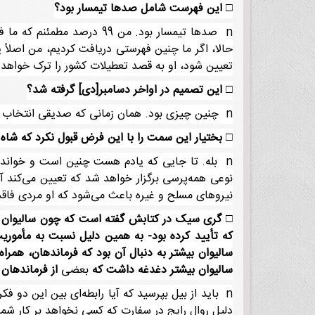
□
این فهرست شامل صدها تیمسار بود؟
n صدها تیمسار بود. من 99 
حالا، اگر ما چنین فهرستی دریافت کردیم، من اصلاً ی
تعیین شود، او به قصد تعطیلات کشور را ترک خواهد 
□
این تصمیم در اواخر دسامبر[دی] گرفته شد؟
n چنین چیزی بود. همان زمانی که صدیقی انتخاب شد.
□
بختیار این سمت را با این فرض قبول نکرد که شاه ک
n بله. تا جایی که یادم هست چنین است و خوانده‌ا
نوعی همه‌پرسی برگزار خواهد شد که تعیین می‌کند آی
نیروهای مسلح و غیره باعث می‌شود که او مردی فاقد
□
گری سیک در کتابش گفته است که چون سالیوان تا
که تأیید کرده بود- به همین دلیل نسبت به مأموریت
سالیوان بیشتر به دنبال آن بود که فرماندهان، همراه 
سالیوان بیشتر دغدغه داشت که
بعضی
از فرماندهان 
n باید از بیل بپرسید که آیا رابطه‌ای بین این دو 
دلیل روال رایج در سفارت که کسی نخواهد بر کار شما