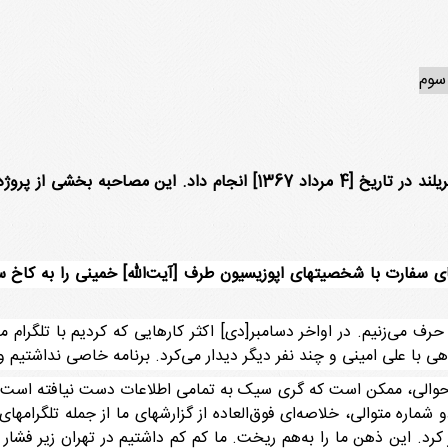
وم
مصاحبه ذیل با چارلز ناس را ویلیام بِر در بتزدا، مریلند در تاریخ [4 مر
سفارت با شخصیتهای اپوزیسیون طرف [آیت‌الله] خمینی را به کاخ سفی
 حرف می‌زنیم. در اواخر دسامبر[دی] اکثر کارهایی که کردیم با تلگرام
ی با علی امینی و چند نفر دیگر دیدار می‌کرد. برنامه خاصی نداشتیم و
 حوالی، ممکن است که گری سیک به تمامی اطلاعات دست نیافته است
28 دسامبر[7 و 8 یا 6 و 7 دی1357]، در دو شماره متوالی، خلاصه‌ای فوق‌العاده از گزارشهای ما
رد. این ذهن ما را به‌هم ریخت. ما کم کم داشتیم در تهران زیر فشار