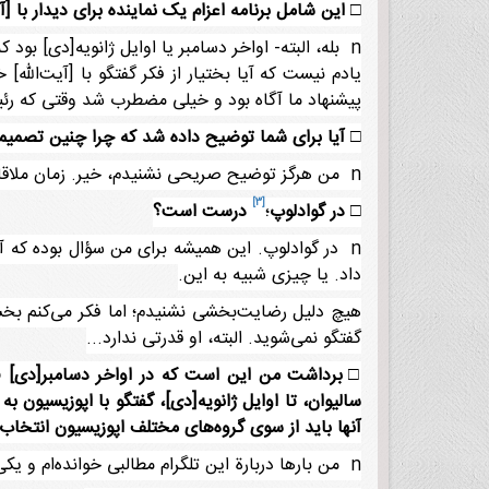
□
این شامل برنامه اعزام یک نماینده برای دیدار با [آ
n بله، البته- اواخر دسامبر یا اوایل ژانویه[دی] 
یادم نیست که آیا بختیار از فکر گفتگو با [آیت‌الله]
پیشنهاد ما آگاه بود و خیلی مضطرب شد وقتی که رئی
□
آیا برای شما توضیح داده شد که چرا چنین تصمی
n من هرگز توضیح صریحی نشنیدم، خیر. زمان ملاقات با نخست‌وزیر
[3]
□
در گوادلوپ
؛
درست است؟
n در گوادلوپ. این همیشه برای من سؤال بوده که آیا
داد. یا چیزی شبیه به این.
هیچ دلیل رضایت‌بخشی نشنیدم؛ اما فکر می‌کنم بخ
گفتگو نمی‌شوید. البته، او قدرتی ندارد...
□
برداشت من این است که در اواخر دسامبر[دی] فر
سالیوان، تا اوایل ژانویه[دی]، گفتگو با اپوزیسیون 
آنها باید از سوی گروه‌های مختلف اپوزیسیون انتخا
n من بارها دربارة این تلگرام مطالبی خوانده‌ام و یکی از چیزهایی است که ظاهراً اتفاق افتاده و من صرفاً یادم نمی‌آید.