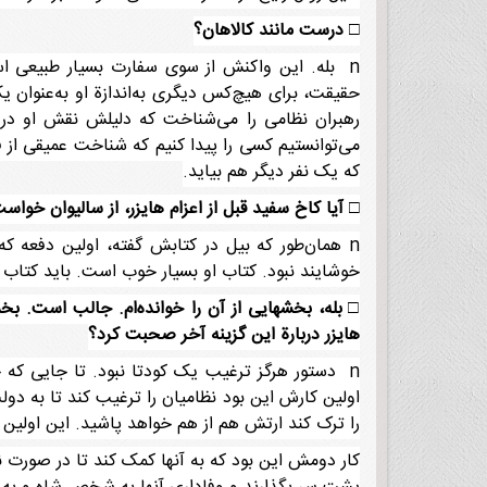
□
درست مانند کالاهان؟
n بله. این واکنش از سوی سفارت بسیار طبیعی اس
حقیقت، برای هیچ‌کس دیگری به‌اندازة او به‌عنوان ی
رهبران نظامی را می‌شناخت که دلیلش نقش او در ست
می‌توانستیم کسی را پیدا کنیم که شناخت عمیقی از 
که یک نفر دیگر هم بیاید.
□
آیا کاخ سفید قبل از اعزام هایزر، از سالیوان خواست
n همان‌طور که بیل در کتابش گفته، اولین دفعه که در این‌باره چیزی شنیدیم طی مکالمه تلفنی با ژنرال [الکساندر] هیگ
خوشایند نبود. کتاب او بسیار خوب است. باید کتاب ها
□
بله، بخشهایی از آن را خوانده‌ام. جالب است. بخ
هایزر دربارة این گزینه آخر صحبت کرد؟
n دستور هرگز ترغیب یک کودتا نبود. تا جایی که خ
اولین کارش این بود نظامیان را ترغیب کند تا به د
را ترک کند ارتش هم از هم خواهد پاشید. این اولین 
کار دومش این بود که به آنها کمک کند تا در صورت نیا