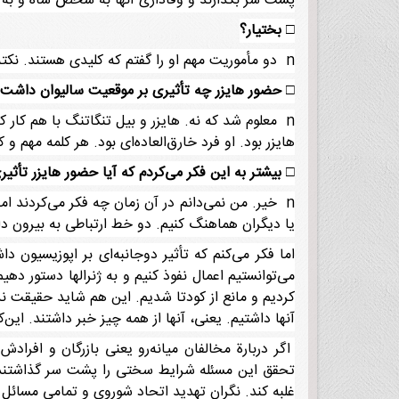
پشت سر بگذارند و وفاداری آنها به شخص شاه و به د
□
بختیار؟
n دو مأموریت مهم او را گفتم که کلیدی هستند. نکته انحرافی اینجا بود که ما به رابطه نزدیک خود با ارتش از نظر تأمین نیازها و غیره ادامه می‌دادیم.
□
حضور هایزر چه تأثیری بر موقعیت سالیوان داشت؟ 
n معلوم شد که نه. هایزر و بیل تنگاتنگ با هم کار
هایزر بود. او فرد خارق‌العاده‌ای بود. هر کلمه مهم و 
□
بیشتر به این فکر می‌کردم که آیا حضور هایزر تأث
n خیر. من نمی‌دانم در آن زمان چه فکر می‌کردند ام
یا دیگران هماهنگ کنیم. دو خط ارتباطی به بیرون دا
اما فکر می‌کنم که تأثیر دوجانبه‌ای بر اپوزیسیون
می‌توانستیم اعمال نفوذ کنیم و به ژنرالها دستور ده
کردیم و مانع از کودتا شدیم. این هم شاید حقیقت ندا
آنها داشتیم. یعنی، آنها از همه چیز خبر داشتند. این
اگر دربارة مخالفان میانه‌رو یعنی بازرگان و افرا
تحقق این مسئله شرایط سختی را پشت سر گذاشتند اما
غلبه کند. نگران تهدید اتحاد شوروی و تمامی مسائل 