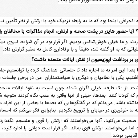
ولتی به ریاست نخست‌وزیر انتقال یابد.
آیا حضور هایزر در پشت صحنه و ارتش، انجام مذاکرات با مخالفان را
 کردند و ما خیلی خوش‌شانس بودیم. اگر قرار بود در آن شرایط نیروی 
کلیاتی که به او گفته شد، دقیقاً و با وفاداری کامل به سفیر گزارش داد.
یری بر برداشت اپوزیسیون از نقش ایالات متحده داشت؟
ا بعدا این امر به ما اجازه داد تا جلساتی هماهنگ‌ کرده یا توانستیم ج
شتیم، یکی با نظامیان و دیگری با سیاستمداران. من در برخی جلسات م
 داشت. از یک طرف، خیلی نگران شدند چون نسبت به نفوذ ایالات متحد
یم که کودتا کنند. بعدها، خیلی از آنها وقتی به عقب نگاه کردند متوجه
شته باشد. می‌دانم که در گفتگوهایی که بعدها با بعضی از این افراد دا
‌که ما خونریزی در خیابان را ترویج نکردیم. بنابراین فکر می‌کنم که اح
دش صحبت می‌کنید، آنها می‌خواستند که ارتش را قوی و منسجم نگه‌دار
 می‌خواستند ارتش قوی بماند. اگر قرار است دولتی را اداره کنید، ب
قدیمی بودند.