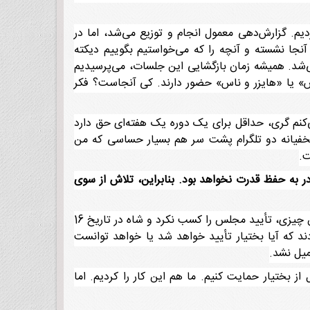
کردیم. گزارش‌دهی معمول انجام و توزیع می‌شد، اما در
. آنجا نشسته و آنچه را که می‌خواستیم بگوییم دیکته
می‌شد. همیشه زمان بازگشایی این جلسات، می‌پرسیدیم
س» یا «هایزر و ناس» حضور دارند. کی آنجاست؟ فکر
‌کنم گری، حداقل برای یک دوره یک هفته‌ای حق دارد
 مخفیانه دو تلگرام پشت سر هم بسیار حساسی که من
ت.
ر به حفظ قدرت نخواهد بود. بنابراین، تلاش از سوی
n خیر، این‌طور نبود. ممکن است در تاریخها اشتباه کرده باشم. به نظر من، بختیار تا 14 یا 15 ژانویه[24 یا 25 دی]، یا چنین چیزی، تأیید مجلس را کسب نکرد و شاه در تاریخ 16
ودند که آیا بختیار تأیید خواهد شد یا خواهد توانست
میل نشد.
ز بختیار حمایت کنیم. ما هم این کار را کردیم. اما