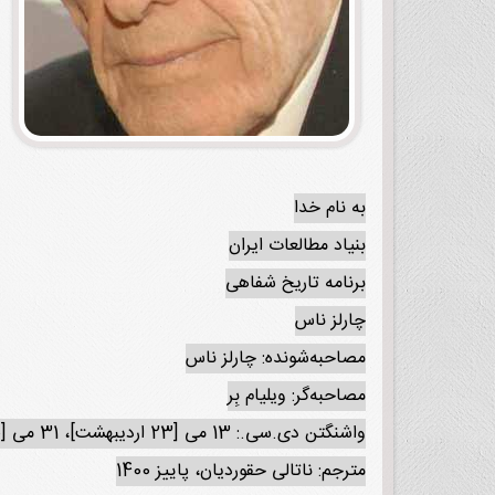
به نام خدا
بنیاد مطالعات ایران
برنامه تاریخ شفاهی
چارلز ناس
مصاحبه‌شونده: چارلز ناس
مصاحبه‌گر: ویلیام بِر
واشنگتن دی.سی.: 13 می [23 اردیبهشت]، 31 می [10 خرداد]، 26 ژوئیه 1988 [4 مرداد 1367]، 16 اوت 1988 [25 مرداد 1367]
مترجم: ناتالی حقوردیان، پاییز 1400