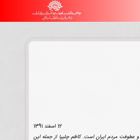
12 اسفند 1391
ات و عطوفت مردم ایران است. کاظم چلیپا از جمله این