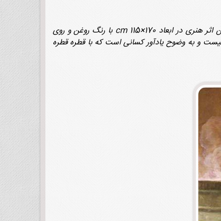
کاظم چلیپا، متولد 1336 در تهران، پیشکسوت و استاد نقاشی، آثار ماندگاری همچون تابلوی «روز بزرگ» خلق کرده است. این اثر هنری در ابعاد 170×115 cm با رنگ روغن و روی
لامی نیست و به وضوح یادآور کسانی است که با قطره قطره