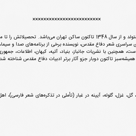
×××××××××××××××××××××××××
پرویز بیگی حبیب‌آبادی در سال 1333 در اردستان متولد و از سال 1348 تاکنون ساکن
ی سراسری شعر دفاع مقدس، نویسنده برخی از برنامه‌های صدا و سیما،
ست، همچنین با نشریات جانباز، بنیاد، آتیه، کیهان، اطلاعات، جمهو