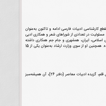
 تهران می‌باشد. تحصیلاتش را تا مقطع کارشناسی ادبیات فارسی ادامه و تاکنون به‌عنوان
 مسئولیت در تعدادی از شوراهای شعر و همکاری ادبی
ری اسلامی، ایران، همشهری و جام‌ جم همکاری داشته
است. از میان آثار او مجموعه‌ شعرهای غریبانه و آن همیشه‌سبز تاکنون دوبار جزو آثار برتر ادبیات دفاع مقدس شناخته شده. همچنین او از سوی وزارت ارشاد به‌عنوان یکی از 15
غریبانه (مجموعه شعر)، حماسه‌های همیشه (3جلد)، گل، غزل، گلوله، آیینه در غبار (تأملی در تذکره‌های شعر فارسی)، اهل قلم، گزیده ادبیات معاصر (دفتر 26)، آن همیشه‌سبز