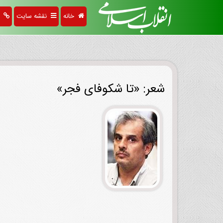
خانه
نقشه سایت
پی
شعر: «تا شکوفای فجر»