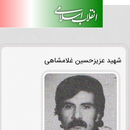
ید عزیزحسین غلامشاهی