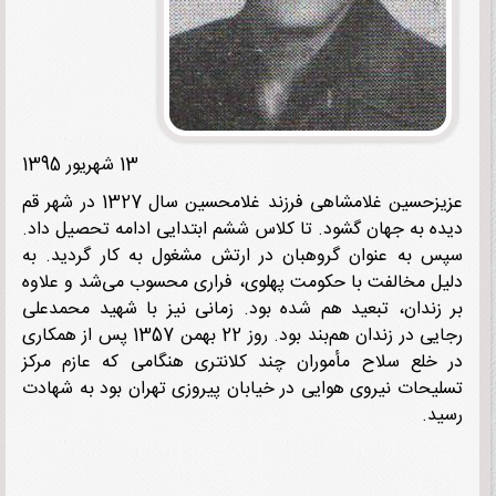
13 شهریور 1395
عزیزحسین غلامشاهی فرزند غلامحسین سال 1327 در شهر قم
ه به جهان گشود. تا کلاس ششم ابتدایی ادامه تحصیل داد.
 به عنوان گروهبان در ارتش مشغول به کار گردید. به
ل مخالفت با حکومت پهلوی، فراری محسوب می‌شد و علاوه
زندان، تبعید هم شده بود. زمانی نیز با شهید محمدعلی
رجایی در زندان هم‌بند بود. روز 22 بهمن 1357 پس از همکاری
خلع سلاح مأموران چند کلانتری هنگامی که عازم مرکز
یحات نیروی هوایی در خیابان پیروزی تهران بود به شهادت
د.