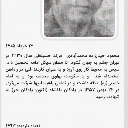
14 خرداد 1405
محمود حیدرزاده محمدآبادی فرزند حسینعلی سال 1330 در
ان چشم به جهان گشود. تا مقطع سیکل ادامه تحصیل داد.
 به محیط کار روی آورد و به عنوان کارمند فنی در راه‌آهن
خدام شد. او با حکومت پهلوی مخالف بود و به امام
نی(ره) علاقه داشت و در تمامی راهپیماییها شرکت می‌کرد.
در 22 بهمن 1357 در پادگان باغشاه (اکنون: پادگان حر) به
دت رسید.
تعداد بازدید: 1493