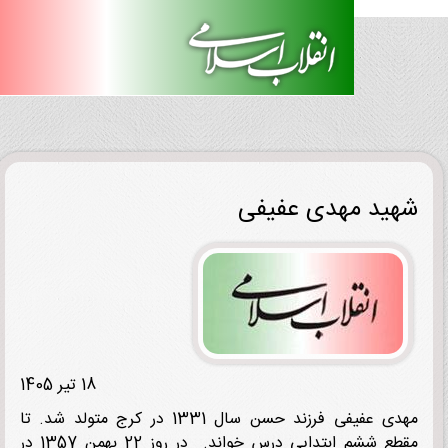
ید مهدی عفیفی
18 تیر 1405
مهدی عفیفی فرزند حسن سال 1331 در کرج متولد شد. تا
مقطع ششم ابتدایی درس خواند. در روز 22 بهمن 1357 در