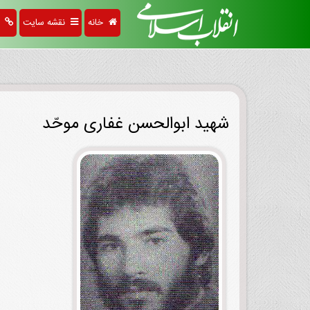
خانه
نقشه سایت
پی
شهید ابوالحسن غفاری موحّد