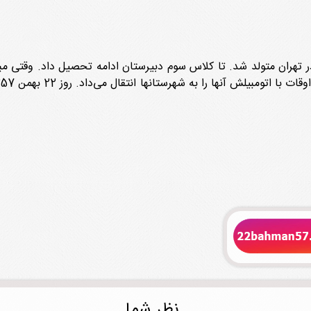
الحسن غفاری موحّد فرزند علی‌اصغر سال 1334 در تهران متولد شد. تا کلاس سوم دبیرستان ادامه ت
.نظر شما.