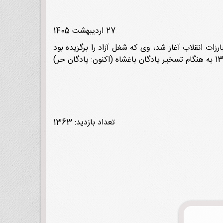
27 اردیبهشت 1405
حصیل داد. وقتی مبارزات انقلاب آغاز شد، وی که شغل آزاد را برگزیده بود
اعلامیه‌های امام خمینی(ره) را پخش می‌کرد و گاهی اوقات با اتومبیلش آنها را به شهرستانها انتقال می‌داد. روز 22 بهمن 1357 به هنگام تسخیر پادگان باغشاه (اکنون: پادگان حر)
تعداد بازدید: 1363