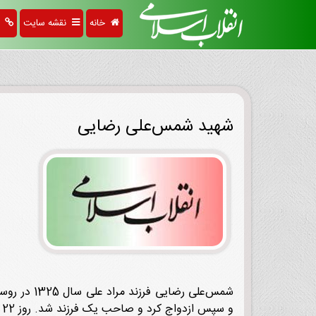
خانه
نقشه سایت
پی
شهید شمس‌علی رضایی
شمس‌علی ر
و سپس ازدواج کرد و صاحب یک فرزند شد. روز 22 بهمن 1357 هنگام تصرف کلانتری 6 تهران، هدف گلوله مأموران حکومت پهلوی قرار گرفت و به شهادت رسید.