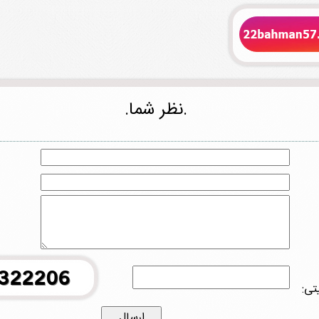
.نظر شما.
تی: