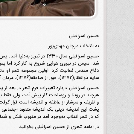
حسین اسرافیلی
به انتخاب مرجان مهدی‌پور
حسین اسرافیلی سال 1330 در ت
شد. سپس در نیروی هوایی شروع به کار کرد اما پس ا
سایه ذوالفقار(1372)، عبور از صاعقه(1376)، مردان آتش‌نهاد(1379)، شرحه شرحه آتش(1383)، رد پای صدا(1386)، تشنه در باران زخم(1389).
حسین اسرافیلی درباره تغییرات فرم شعر در بعد از پ
هرچند در روبنا و روساخت کار پیش آمد، ولی فقط 
و ظریف و سرشار از عاطفه و اندیشه است قرار گرفت
پشت این اندیشه دینی یک اندیشه متعهد اجتماعی هم 
که در شعر انقلاب به‌وجود آمد در مفهوم، شکل و ش
در ادامه شعری از حسین اسرافیلی بخوانید.