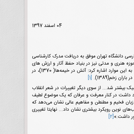
04 اسفند 1397
و ادبیات فارسی دانشگاه تهران موفق به دریافت مدرک کارشناسی
زه هنری و مدتی نیز در بنیاد حفظ آثار و ارزش های
دفاع مقدس فعالیت کرد. اولین مجموعه شعر او «تولد در میدان» است که سال 1364 منتشر شد. از دیگر آثار او می‌توان به این موارد اشاره کرد: آتش در خیمه‌ها( 1370)، در
[1]
سیک بیشتر شد... از سوی دیگر تغییرات در شعر انقلاب
ود داشت در کنار معرفت و عرفان که یک موضوع لطیف
 زبان فخیم و مطنطن و مفاهیم عالی نشان می‌دهد که
ای نوین رویکرد بیشتری نشان داد... نهایتا تغییری
ور داشت.»
[2]