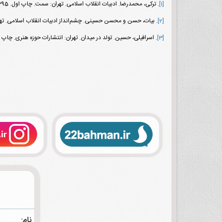
[1]
. ترکی، محمدرضا. ادبیات انقلاب اسلامی. تهران: سمت. چاپ اول. 1395. صص 327 – 328.
[2]
. بیات، حسن و محسن حسینی. چشم‌انداز ادبیات انقلاب اسلامی. تهران: صدا و
[3]
. اسرافیلی، حسین. تولد در میدان. تهران: انتشارات حوزه هنری. چاپ اول. 1364. صص 23 
نام: