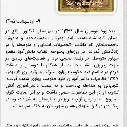
09 اردیبهشت 1405
سیدداوود موسوی سال 1339 در شهرستان کنگاور، واقع در
ان کرمانشاه به‌دنیا آمد. پدرش سیدمیرمحمد و مادرش
مه‌سلطان نام داشت. تحصیلات ابتدایی و متوسطه را در
گاهش گذراند. در روزهای بحبوحه انقلاب دانش‌آموز مقطع
رم متوسطه در رشته تجربی بود و فعالیت‌های زیادی در
 پیروزی انقلاب داشت. او همگام با دوستان و طبقات
مردم در مراسم ضد حکومت پهلوی شرکت می‌کرد. روز 12 بهمن
1357 تظاهرات دانش‌آموزان علیه حکومت پهلوی شدت گرفت.
بانی به مداخله پرداخت و به سمت دانش‌آموزان آتش
د؛ او در این تظاهرات حضور داشت و بر اثر اصابت گلوله
وح شد و پس از چند روز در بیمارستان به شهادت رسید.
ر وی در گلزار شهدای همان شهرستان به خاک سپرده شد.
: پرونده شهید در «اداره اسناد و انتشارات بنیاد شهید و امور ایثارگران» و فرهنگ