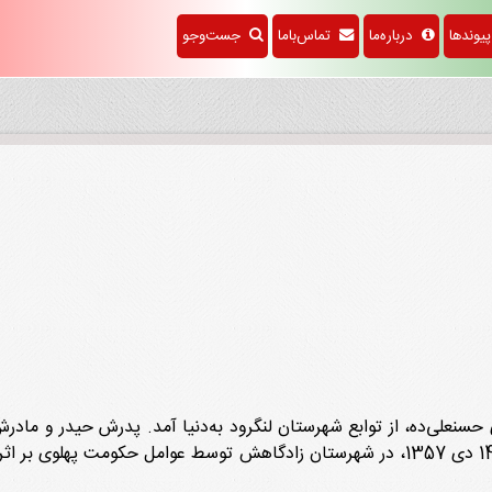
وندها
درباره‌ما
تماس‌باما
جست‌وجو
تای حسنعلی‌ده، از توابع شهرستان لنگرود به‌دنیا آمد. پدرش حیدر و ما
بود. سال 1356 ازدواج کرد و صاحب دو دختر شد. 14 دی 1357، در شهرستان زادگاهش توسط ع