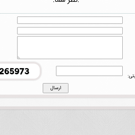
.نظر شما.
تی: