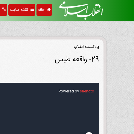
خانه
نقشه سایت
پی
پادکست انقلاب
29- واقعه طبس