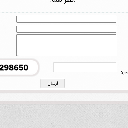
.نظر شما.
تی: