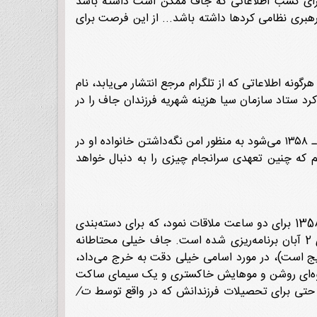
رای کسب اطلاعاتی که جاف ممکن است داشته باشد
بری نظامی کردها داشته باشد... از این فرصت برای
ونه اطلاعاتی که از تلگرام مرجع انتشار می‌یابد، نام
رد ستاد سازمان سیا هزینه شهریه فرزندان جاف را در
«پیشنهاد می‌شود ستاد، پرداخت شهریه سه فرزند او (جاف) را که مجموعاً حدود ۸ هزار دلار آمریکا برای سال تحصیلی۱۳۵۹ ـ ۱۳۵۸ می‌شود به منظور امن نگه‌داشتن خانواده او در
دیم که چنین تعهدی سرانجام چیزی را به دنبال خواهد
و سردار جاف در 18 مهرماه 1358 براى دو ساعت ملاقات نمود، که براى دسته‌بندى
براى 2 آبان برنامه‌ریزى شده است. جاف خیلى محتاطانه
ایج است)، در مورد اسامى خیلى دقت به خرج مى‌داد،
قهوه‌اى روشن و موهایش خاکسترى و یک سیماى ساکت
ى حتى براى تحصیلات فرزندانش که در واقع توسط
ت/