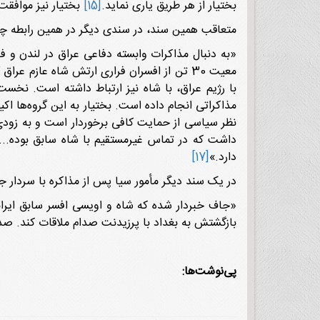
بختیار از هر طریق یاری نماید.
[15]
بختیار نیز موافقت کرد که 30 افسر با خود ببرد. او طی 10روز 
متعاقب همین سند، در سندی دیگر در همین رابطه چن
«به دنبال مذاکرات وابسته دفاعى عراق در لندن و فردى
معیت 30 تن از افسران فرارى ارتش شاه عازم 
با رژیم عراق، با شاه نیز ارتباط داشته است. نخست‌
مذاکراتى انجام داده است. بختیار به این گروه‌ها ا
نظر سیاسى از حمایت کافى برخوردار است و به زودى
داشت که در تماس غیرمستقیم با شاه سابق بوده... 
دارد.»
[17]
در یک سند دیگر مأمور سیا پس از مذاکره با سردار 
«جاف خبردار شده که شاه و اویسى افسر سابق ایرانى 
بازگشتش به بغداد با پرزیدنت صدام ملاقات کند. ص
پی‌نوشت‌ها: