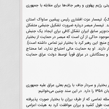
ی رژیم پهلوی و رهبر جاف‌ها برای مقابله با جمهوری
ر (ساواک)، تیمسار عزت افشارى رئیس پیشین ساواک استان
ند. تیمسار مبصر درباره ضرورت تشکیل جنبشی متشکل
خست‌وزیر سابق ایران تشکل کافى براى ایجاد یک جنبش
ر موجود حاکى از آن است که مبصر در حمایت از بختیار
منبع: این رهبر کرد با بختیار نیز تماس داشته است).
عراق استقرار دارند. او به حمایت مالى احتیاج ندارد، اما محتاج
ن و بستگانش در عراق قویاً توسط دولت عراق حمایت
 بختیار و سردار جاف با رژیم بعثی عراق علیه جمهوری
سئله تماسی که از طرف برزان با بختیار صورت پذیرفته
ساعت طول کشید و برزان موافقت کرد به هیئت اعزامی