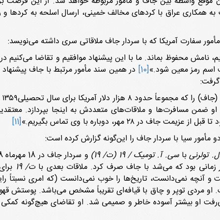
 موقع واسطه بین جاف و مأمور مربوطه خواهد شد. از این فرصت ب
 همکاری عراق با کردهای مخالف خمینی، ارسال اسلحه به کردها و ره
 نامش محفوظ بماند. ما با این پیشنهاد موافقیم و تقاضا می‌کنیم در هرگ
 اسم رمز معین شود.»
[10]
در همین سند مأمور مرتبط با جاف پیشنهاد ک
 گرفت:
 از او ضمن مسافرت‌ها و ملاقات‌های متعددش به اینجا بپردازد. معتق
ر ۲۸ مهر، دوباره با وی تماس بگیریم.»
[11]
ل. تولرنى
با
سى. آ. تومیک / 19 (ت/ 19)
ر زمانى بود که مى‌شد با جاف صرف کرد. ملاقات بعدى با
ت/ 19
ت و آنچه نمى‌دانست، تاریخ‌ها را خوب نمى‌دانست (که امرى نسبتاً ر
. او مردى توپر و چاق با قیافه‌اى تقریباً مشخص مى‌باشد. پوستش 
 مى‌رفت او بیشتر آسوده خاطر و صمیمى شد. او تقاضاى هیچ‌گونه کمک