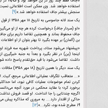
«جاف فقط چند روز در بن خواهد بود و
ت/۱۹
در آن
استفاده خواهد شد. وی ممکن است اطلاعاتی نسبت به
سنجش بیشتر جاف استفاده خواهد شد.»
[9]
یک سند لانه جاسوسی به تاریخ ۱۸ مهر ۱۳۵۸ از قول مأمور سفارت آمریکا که با سردار جاف ملاقاتی سری داشته می‌نویسد:
«او (سردار جاف) درخواست کرده هر چه از او می‌گیریم،
جاف محفوظ بماند و همچنین تقاضا داریم برای جاف
بن (آلمان) بر عهده بگیرد تا بهتر بتوان از او اطلاعات
اینجا (بن) در نظر بگیرد و بعداً به جنبه خبرگیری
داشت. تقاضا می‌شود با قید حق‌تقدم پاسخ داده شود تا قبل از عزیمت جاف د
یک سند دیگر با همین تاریخ (۱۸ مهر ۱۳۵۸) ملاقات دو مأمور سیا با سردار جاف را این‌گونه گزارش کرده است:
«... متعاقب تلگراف عملیاتى اطلاعاتى مرجع،
کیث. ا
کردن تمام موضوعات عملیات کافى نبود، اما حداکث
برخورد کرد؛ با عقاید محکمى در مورد آنچه مى‌دانس
اگرچه چندتایى را جا انداخت. او قصد فروش نداشت
حاکى از اقتدار دارد.... به مرورى که مذاکره پیش
19
مطرح شده بود، نکرد...»
[12]