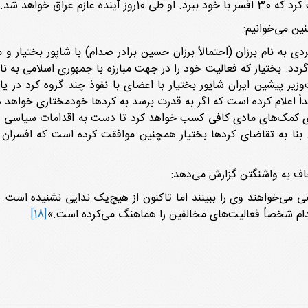
آینده عازم عراق خواهد شد.»
ین می‌خوانیم:
 به نام برزان (احتمالاً برزان حسین برادر صدام) با شاپور بختیار و م
عراق گردد. بختیار که فعالیت خود را در جهت مبارزه با جمهورى اسلامى به
وزیر پیشین ایران شاپور بختیار با اعضاى با نفوذ چند گروه کرد در پ
کیداً اعلام کرده است که اگر به قدرت برسد به کردها خودمختارى خواهد
 کمک‌هاى مادى کافى کسب خواهد کرد تا دست به اقدامات سیاسى و نظا
بنا به تقاضاى کردها بختیار همچنین موافقت کرده است که افسران پ
جاف به واشنگتن گزارش مى‌دهد:
مى‌خواهند وى را ببینند اما تاکنون از هیچ‌یک ندایى نشنیده است. او
دام شخصاً فعالیت‌هاى مخالفین را هماهنگ مى‌کرده است.»
[18]