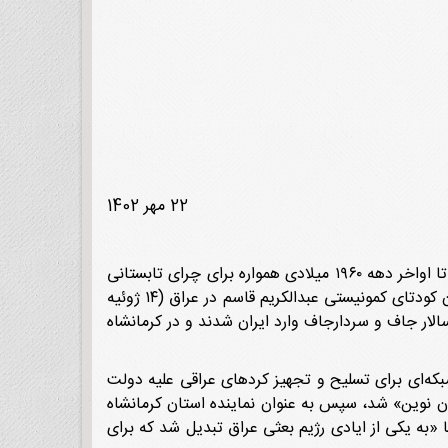
22 مهر 1402
بزرگترین قبیله کردها محسوب می‌شود. مرکزیت جاف‌ها در مناطق کرکوک، سلیمانیه و دیاله عراق است. جاف‌ها تا اواخر دهه ۱۹۶۰ میلادی همواره برای چرای تابستانی
رهبر قبیله جاف «داوود بیک» تا زمان کودتای کمونیستی عبدالکریم قاسم در عراق (۱۴ ژوئیه
سالار جاف و سردارجاف وارد ایران شدند و در کرمانشاه
که‌ای برای تسلیح و تجهیز کردهای عراقی علیه دولت
ان نوین» شد، سپس به عنوان نماینده استان کرمانشاه
به یکی از ایادی رژیم بعثی عراق تبدیل شد که برای