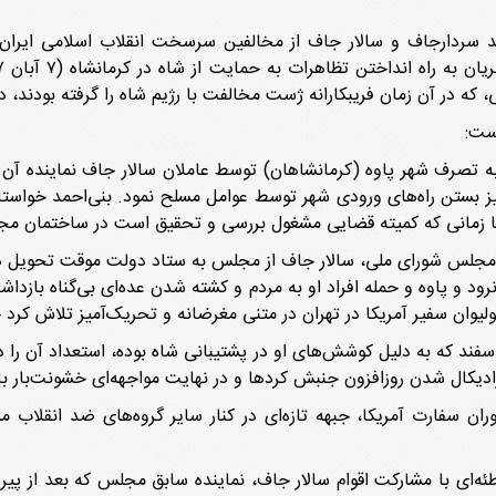
هد سردارجاف و سالار جاف از مخالفین سرسخت انقلاب اسلامی ایران 
که در آن زمان فریبکارانه ژست مخالفت با رژیم شاه را گرفته بودند، 
ست:
 تصرف شهر پاوه (کرمانشاهان) توسط عاملان سالار جاف نماینده آن ش
 بستن راه‌های ورودی شهر توسط عوامل مسلح نمود. بنی‌احمد خواستا
تا زمانی که کمیته قضایی مشغول بررسی و تحقیق است در ساختمان
سولیوان سفیر آمریکا در تهران در متنی مغرضانه و تحریک‌آمیز تلاش کر
عدام سالار جاف یک عضو کرد مجلس سابق در ۱۴ اسفند که به دلیل کوشش‌های او در پشتیبانی شاه بود
دیکال شدن روزافزون جنبش کردها و در نهایت مواجهه‌ای خشونت‌بار با
ران سفارت آمریکا، جبهه تازه‌ای در کنار سایر گروه‌های ضد انقلاب م
ات نوشت که توطئه‌ای با مشارکت اقوام سالار جاف، نماینده سابق مجلس که بعد ا