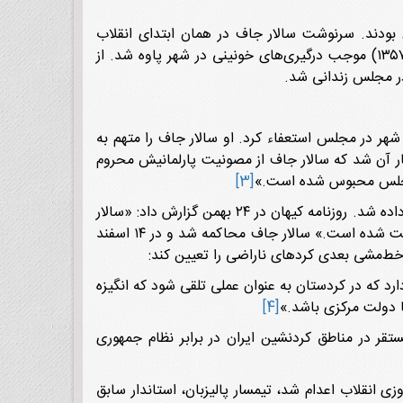
بودند. سرنوشت سالار جاف در همان ابتدای انقلاب
اسلامی با بازداشت و اعدام وی رقم خورد. وی در جریان به راه انداختن تظاهرات به حمایت از شاه در کرمانشاه (۷ آبان ۱۳۵۷) موجب درگیری‌های خونینی در شهر پاوه شد. از
در مجلس زندانی شد.
هر در مجلس استعفاء کرد. او سالار جاف را متهم به
ر آن شد که سالار جاف از مصونیت پارلمانیش محروم
 مجلس محبوس شده است.»
[3]
در فردای پیروزی انقلاب (23 بهمن) و پس از سقوط مجلس شورای ملی، سالار جاف از مجلس به ستاد دولت موقت تحویل داده شد. روزنامه کیهان در ۲۴ بهمن گزارش داد: «سالار
جاف به اتهام به‌راه انداختن چماقداران در منطقه جوانرود و پاوه و حمله افراد او به مردم و کشته شدن عده‌ای بی‌گناه بازداشت شده‌ است.» سالار جاف محاکمه شد و در ۱۴ اسفند
د خط‌مشی بعدی کردهای ناراضی را تعیین کند:
ه، استعداد آن را دارد که در کردستان به عنوان عملی تلقی شود که انگیزه
 دولت مرکزی باشد.»
[4]
ستقر در مناطق کردنشین ایران در برابر نظام جمهوری
ز پیروزی انقلاب اعدام شد، تیمسار پالیزبان، استاندار سابق