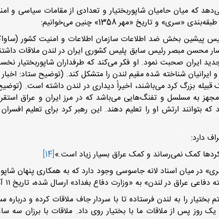
‌دهد که میان حامیان شاپوربختیار و تعدادی از مقامات سیاسی و امنیت
ری» و تاریخ «مهر 1358» چنین می‌خوانیم:
ار منوچهر هاشمى رئیس پیشین بخش ضد اطلاعات سازمان اطلاعات و امنیت کشو
مسار محسن مبصر رئیس سابق پلیس کشورى ایران در لندن ملاقات داشت
ى جدید ایران صحبت نمود. او فکر مى‌کند که طرفداران شاپوربختیار ن
ن و ایرانیان شناخته شده مقیم لندن را متشکل کند. (توضیح ستاد: اخبا
قبیله بزرگ کرد مى‌باشند، اخیراً دیدارى در لندن داشته است. (توضیح 
رتش کوچک 1500 نفره دارد، که مجهز به مسلسل و تفنگ‌هایى مى‌باشد که در مرز ایران و 
ه بتوانند ارتش او را تعلیم دهند. این رهبر کرد براى تعلیم افسرا
اف دارد:
ردها کمک نمی‌رساند و کمک عراق بسیار زیاد است.»
[14]
ری» در میان اسناد لانه جاسوسی وجود دارد که به همکاری پنهان شاپور
» به «وزارت دفاع بغداد» ارسال شده، تاریخ ۱۱ آبان ۱۳۵۸ را دارد. در این سند چنین می‌خوانیم:
 بختیار را به لندن فرستاده تا با سردار جاف ملاقات کرده و درباره م
ت یک روز پس از ملاقات ما با بختیار روی داد. ملاقات با برزان سه 