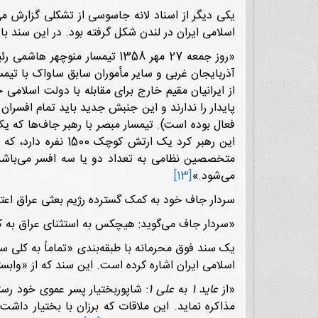
یکی دیگر از اسناد لانه جاسوسی از تشکلی گزارش می
اسلامی ایران در لندن شکل گرفته بود. در این سند با طبقه‌بندی «س
«روز جمعه 27 مهر 1358 تیمس
آذربایجان غربى و سایر مأموران سابق ساواک با تی
از ایرانیان مقیم خارج براى مقابله با دولت اسلام
پایدار را ندارند و این جنبش جدید باید تمام افسرا
فعال بوده است). تیمسار مبصر با رهبر جاف‌ها که یک 
این رهبر کرد یک ا
متخصصین نظامى به تعداد دو یا سه افسر مى‌باشد ک
مى‌شود.»
[13]
سردار جاف خود به کمک گسترده رژیم بعثی عراق اعتر
«سردار جاف می‌گوید: هیچکس به استثنای عراق به ک
یک سند فوق محرمانه با طبقه‌بندی «تماماً به کلی س
اسلامی ایران اشاره کرده است. این سند که از «وابسته دفاعی عراق در لندن
«از
عاید 1
به
علی 1
: شاپوربختیار پسر عموی خود رستم
مذاکره نماید. این ملاقات که برزان با بختیار داش