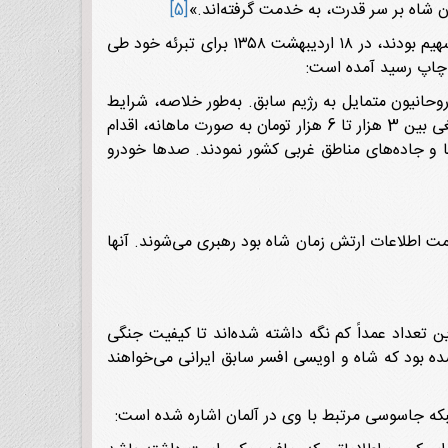
ن شاه بر سر قدرت، به خدمت گرفته‌اند.»
[5]
سازمان فداییان خلق که پس از پیروزی انقلاب اسلامی در بسیاری از اقدامات تروریستی علیه مردم ترکمن‌صحرا و کردستان سهیم بودند، در ۱۸ اردیبهشت ۱۳۵۸ برای تبرئه خود طی
به چاپ رسید آمده است:
وحانیون متمایل به رژیم سابق. به‌طور خلاصه، شرایط
حاکم بر منطقه را می‌توان به ترتیب ذیل تشریح نمود: تیمسار پالیزبان به اتفاق سردار جاف و عناصر ساواکی با پرداخت مبالغی بین 3 هزار تا 6 هزار تومان به صورت ماهانه، اقدام
اها و جاده‌های مناطق غربی کشور نمودند. صدها خودرو
 اطلاعات ارتش زمان شاه بود رهبری می‌شوند. آنها
کردها با دولت عراق همکاری نزدیکی دارد و در ناحیه تحتِ نفوذ خود ۱۵۰۰ نیرو دارد. این تعداد عمداً کم نگه داشته شده‌اند تا کیفیت جنگی
ی ملاقات با شاپور بختیار در ۲۰ مهر در پاریس بود. او باخبر شده بود که شاه و اویسی افسر سابق ایرانی می‌خواهند