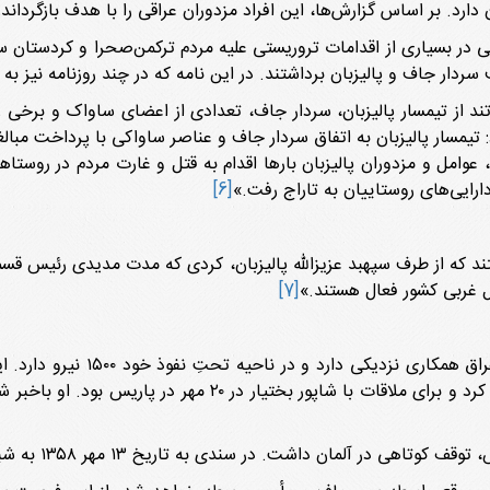
ارد. بر اساس گزارش‌ها، این افراد مزدوران عراقی را با هدف بازگرداند
ف سردار جاف و پالیزبان برداشتند. در این نامه که در چند روزنامه نیز 
ند از تیمسار پالیزبان، سردار جاف، تعدادی از اعضای ساواک و برخی ر
 عوامل و مزدوران پالیزبان بارها اقدام به قتل و غارت مردم در روست
دارایی‌های روستاییان به تاراج رفت.»
[6]
که از طرف سپهبد عزیزالله پالیزبان، کردی که مدت مدیدی رئیس قسمت
 غربی کشور فعال هستند.»
[7]
«سردار جاف در ارسال اسلحه برای 
آنها بالا برود... جاف در ۱۳ مهر (۱۳۵۸) بغداد را ترک کرد و برا
ر سندی به تاریخ ۱۳ مهر ۱۳۵۸ به شبکه جاسوسی مرتبط با وی در آلمان اشاره شده است: