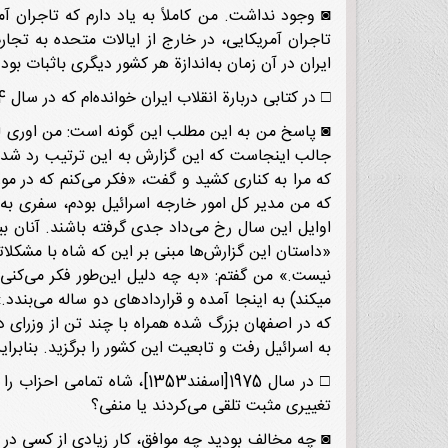
◙ وجود نداشت. من کاملاً به یاد دارم که تاجران آم
تاجران آمریکایی، در خارج از ایالات متحده به تجار
ایران در آن زمان به‌اندازة هر کشور دیگری باثبات ب
□ در کتابی دربارة انقلاب ایران خوانده‌ام که در سال 1974[1353]، نمایندة اسرائیل در ایران، اوری لوبرانی
◙ پاسخ من به این مطلب این گونه است: من اوری لوبر
جالب اینجاست که این گزارش به این ترتیب رد شد: چ
که من مدیر کل امور خارجه اسرائیل بودم، سفری به ت
اوایل این سال رخ می‌داد جدی گرفته باشند. آنان بی
«داستان این گزارش‌ها مبنی بر این که شاه با مشکل
نیست.» من گفتم: «به چه دلیل این‌طور فکر می‌کنی؟»
می‎کند) به اینجا آمده و قراردادهای دو ساله می‌بن
که در اصفهان بزرگ شده همراه با چند تن از وزرای
به اسرائیل رفت و تابعیت این کشور را برگزید. بنابر
□ در سال 1975[اسفند1353]،
تغییری مثبت تلقی می‌کردند یا منفی؟
◙ چه مخالف بودید چه موافق، کار زیادی از کسی در 