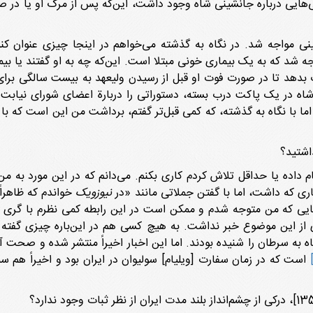
انی‌هایی درباره جانشینی شاه وجود داشت، این‌که پس از مرگ او یا د
ینی مواجه شد. در نگاه به گذشته می‌خواهم در اینجا چیزی عنوان کن
 متوجه شد که به یک بیماری خونی مبتلا است. این‌که چه به او گفتند یا 
ت بدهد تا در صورت فوت او قبل از رسیدن ولیعهد به بیست سالگی بر
شاه در یک پاکت درب بسته، دستوراتی را دربارة اعضای شورای نیابت 
 اما با نگاه به گذشته، که کمی قبل‌تر گفتم، برداشت من این است که ب
جام داده یا حداقل تلاش کردم کاری بکنم. می‌دانم که در این مورد ب
ری که داشت، اما با گفتن جملاتی مانند «در
نیوزویک
خواندم که ظاهراً 
جایی که من متوجه شدم و ممکن است در این رابطه کمی نظرم با گری س
 از این موضوع خبر نداشت. به هیچ کسی هم در این‌باره چیزی گفت
شاه به سرطان را شنیده بودند. اما این اخبار اخیراً منتشر شده و صحت
است که در زمان سفارت [ویلیام] سولیوان در ایران بود و اخیراً هم سمی