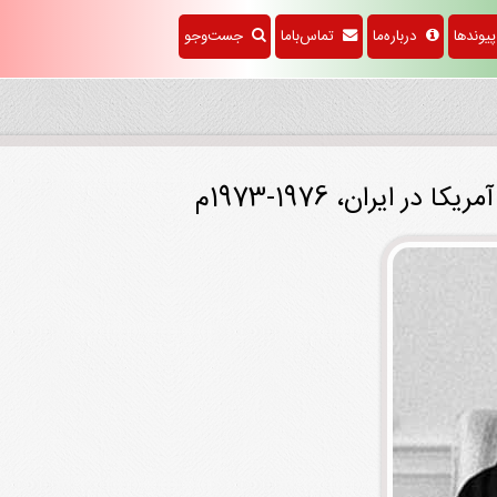
وندها
درباره‌ما
تماس‌باما
جست‌وجو
 ایران، 1976-1973م