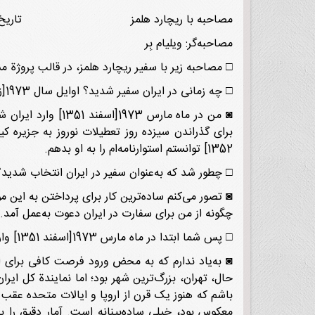
مصاحبه با ریچارد هلمز تاریخ: 10جولای 1985[19 تیر 1364
مصاحبه‌گر: ویلیام بِر
□ مصاحبه زیر با سفیر ریچارد هلمز، در قالب پروژة م
□ چه زمانی در ایران سفیر شدید؟ اوایل سال 1973[زمستان 1351]؟
برای گذراندن سیزده روز تعطیلات نوروز به جزیره کیش
1352] توانستم استوارنامه‌ام را به او بدهم.
□ چطور شد که به‌عنوان سفیر در ایران انتخاب شدید؟
◙ تصور می‌کنم ساده‌ترین کار برای پرداختن به این 
چگونه از من برای سفارت در ایران دعوت به‌عمل آمد.
□ پس شما ابتدا در ماه مارس 1973[اسفند 1351] وارد تهران شدید. برداشت کلی شما از ایران، در آن زمان چه بود؟
◙ به‌یاد ندارم که به محض ورود فرصت کافی برای ا
حال، تهران، بزرگ‌ترین شهر بود؛ اما نمایندة کل ایرا
باشم که هنوز یک قرن از اروپا و ایالات متحده عقب ب
معکوس بود، خیلی ساده‌بینانه است. آمار دقیق را ب