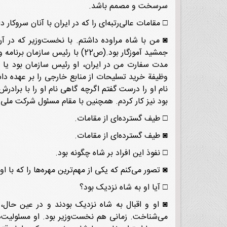
سرسخت و مصمم باشد.
□ مقامات عالی‌رتبه‌ای را که در ایران با آنان سروکار دا
◙ من با شاه مراوده داشتم. با نخست‌وزیر که در آن
جمشید آموزگار بود.(ص22) با رئ
مدت سفارت من در ایران، او رئیس سازمان بود یا خی
وظیفة خرید تسلیحات از منابع خارجی را بر عهده دا
نام او را درست گفتم اگرچه گاهی نام او را با برادر
بود نیز کار کردم. همچنین با مقام مسئول شرکت ملی پ
□ طیف گسترده‌ای از مقامات.
◙ طیف گسترده‌ای از مقامات.
□ نفوذ این افراد بر شاه چگونه بود.
◙ تصور می‌کنم که یکی از مهم‌ترین مهره‌ها را که با او 
□ آیا او به شاه نزدیک بود؟
◙ او و اقبال به شاه نزدیک بودند و در عین حال، 
می‌شناخت. زمانی هم نخست‌وزیر بود. او مسئولیت‌ها