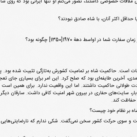
ی ملاقات خصوصی داشتند، تصور می‌کنم او تنها ایرانی بود که روی شاه 
ا حداقل اکثر آنان، با شاه صادق نبودند؟
ما در اواسط دهة 1970[1350] چگونه بود؟
ثبات است. حاکمیت شاه بر تمامیت کشورش به‌تازگی تثبیت شده بود. پن
حمدی، آخرین طایفه‌ای بود که صلح کرد. این امر برای بسیاری جای تع
 مدت طولانی حاکمیت داشتند. اما این واقعیت ندارد. برای همین است 
بار، سایت‌های حفاری در بیرون شهر امنیت کافی داشت. سارقان دیگر ب
 حفاظت کند.
اه بر نظام خود چیست؟
مت و سوی حرکت کشور سخن نمی‌گفت. شکی ندارم که نارضایتی‌هایی