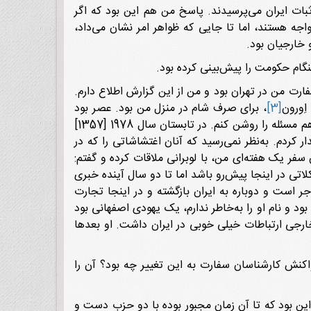
 ثبات ایران می‌پرسیدند. پاسخ من هم این بود که اگر
واجه هستند، اما تا جایی که ظواهر امر نشان می‌داد،
 خارجیان بود.
گام حکومت را پیش‌بینی کرده بود.
ارت من در تهران بود و من از این گزارش اطلاع دارم.
ِورون
[3]
، برای صرف شام در منزل من بود. عصر بود
که مرا به کناری کشید و گفت، «فکر می‌کنم که در مورد بیانات لوبرانی که سقوط شاه را پیش‌بینی کرده» تو نگرانی و می‌خواهم مسئله را روشن کنم. در تابستان سال 1978 [1357]
 کردم. به‌نظر نمی‌رسید که آنان اغتشاشاتی را که در
سفر یک هفته‌ای من، با لوبرانی ملاقات کرده و گفتم:
تی در اینجا پیش‌رو باشد اما تا دو سال آینده خبری
ر است و دوباره به ایران بازگشته و در اینجا تجارت
بود و نام او را به‌خاطر ندارم، یک یهودی اصفهانی بود
ارجی ارتباطات خیلی خوبی در ایران داشت. او بعدها
 آورد. واکنش کارشناسان سفارت به این تغییر چه بود؟ آن را
این بود که تا آن زمان مجبور بوده با دو حزب دست و