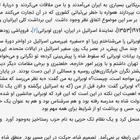
ریکایی بسیاری به ایران می‌آمدند و با من ملاقات می‌کردند و دربارة
ت بپردازند همواره با خطر بی‌ثباتی کشوری که در آن تجارت می‌کنند م
ود. بر سر این موضوع اتفاق نظر وجود داشت. این برداشت کلی ایرانیان و
[2]
، فروپاشی زودهن
انی را می‌شناختم زیرا او «سفیر» غیررسمی اسرائیل در اواخر دورة سف
ند سال پیش، در عصر یک روز، سفیر اسرائیل در ایالات متحده، اِپی ا
هران داشتم و با وزیر امور خارجه، خلعتبری و برخی مقامات دیگر دیدار
شتر نگران خرابکاری‌های روسیه و مسائلی از این دست بودند. در پایان 
اتی مواجه است، چیست؟» لوبرانی به من گفت: «به نظر می‌رسد که مشکلا
 لوبرانی گفت: «فرد قبل از من (که به اسرائیل برگشته و الان یک تاج
دد.» اهمیت این نکته در این است که این فرد که لوبرانی جانشین او شده 
 دولت شاه به مدرسه رفته بود و هم سرشناس بود و هم به عنوان یک خ
این، حس و برداشت او از شرایط برای همه مهم بود.
 شاه تمامی احزاب را منحل کرد و یک نظام تک حزبی به نام حزب رستاخیز به‌وجود
این رابطه بر نمی‌آمد. تصمیم شاه، حرکت در این مسیر بود. منطق شاه 