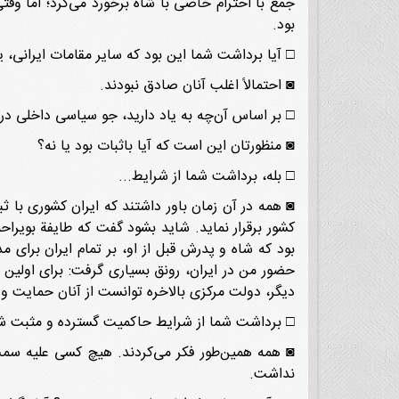
جمع با احترام خاصی با شاه برخورد می‌کرد؛ اما وقت
بود.
□ آیا برداشت شما این بود که سایر مقامات ایرانی، ی
◙ احتمالاً اغلب آنان صادق نبودند.
□ بر اساس آن‌چه به یاد دارید، جو سیاسی داخلی در زمان سفارت ش
◙ منظورتان این است که آیا باثبات بود یا نه؟
□ بله، برداشت شما از شرایط...
◙ همه در آن زمان باور داشتند که ایران کشوری با 
کشور برقرار نماید. شاید بشود گفت که طایفة بویرا
بود که شاه و پدرش قبل از او، بر تمام ایران برای
حضور من در ایران، رونق بسیاری گرفت: برای اولین 
دیگر، دولت مرکزی بالاخره توانست از آنان حمایت و
□ برداشت شما از شرایط حاکمیت گسترده و مثبت ش
◙ همه همین‌طور فکر می‌کردند. هیچ کسی علیه س
نداشت.