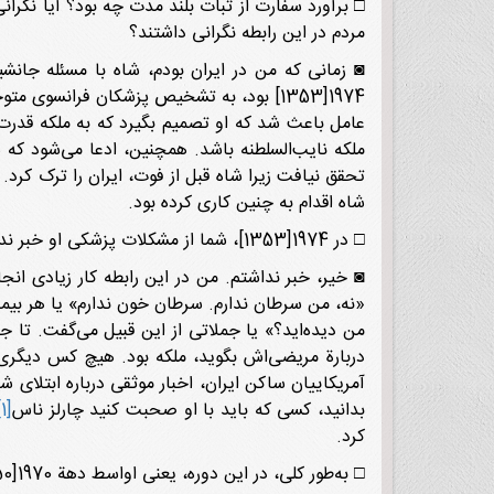
□ برآورد سفارت از ثبات بلند مدت چه بود؟ آیا نگر
مردم در این رابطه نگرانی داشتند؟
◙ زمانی که من در ایران بودم، شاه با مسئله جانش
1974[1353] بود، به تشخیص پزشکان فرانسوی
عامل باعث شد که او تصمیم بگیرد که به ملکه قدر
ملکه نایب‌السلطنه باشد. همچنین، ادعا می‌شود که 
تحقق نیافت زیرا شاه قبل از فوت، ایران را ترک کرد.
شاه اقدام به چنین کاری کرده بود.
□ در 1974[1353]، شما از مشکلات پزشکی او خبر نداشتید؟
◙ خیر، خبر نداشتم. من در این رابطه کار زیادی ان
«نه، من سرطان ندارم. سرطان خون ندارم» یا هر بیما
من دیده‌اید؟» یا جملاتی از این قبیل می‌گفت. تا 
دربارة مریضی‌اش بگوید، ملکه بود. هیچ کس دیگری
آمریکاییان ساکن ایران، اخبار موثقی درباره ابتلای 
بدانید، کسی که باید با او صحبت کنید چارلز ناس
[1]
کرد.
□ به‌طور کلی، در این دوره، یعنی اواسط دهة 1970[1350]، درکی از چشم‌انداز بلند مدت ایران از نظر ثبات وجود ندارد؟