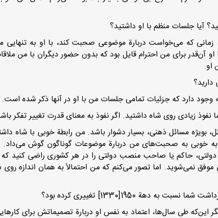
د؟ آیا جلسات منظم با او داشتید؟
، زمانی که می‌خواست دربارة موضوعی صحبت کند، با او به تنهایی ملا
 او آن‌قدر برای من احترام قایل بود که بدون حضور دیگران با من ملاقا
 او.
 دارید؟
رجه وجود دارد که جزئیات تمامی جلسات من با او در آنها ذکر شده است.
ا نفوذ زیادی روی شاه داشتید. اگر نفوذ به معنای قدرت تغییر تفکر با
ئل، بویژه مسائل ذهنی، بسیار دشوار باشد. من رابطة خوبی با شاه دا
ه به خوبی به صحبت‌های من دربارة موضوعات گوناگون گوش می‌داد. ا
ام دولتی، حاکم یا صاحب منصب دولتی را در هر کشوری راضی کنید که ب
وفق نمی‌شوید. اما تصور می‌کنم که من احتمالاً به همان اندازه روی
ه دهة 1950[1330] تغییری کرده بود؟
 این‌که طی سال‌ها، اعتماد به نفس او دربارة تصمیماتش برای کارهایی ک