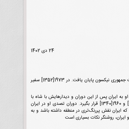
24 دی 1402
«ریچارد هلمز» در دهه 1950[1330] وارد سازمان سیا شد. کار او در این سازمان در مقام ریاست سیا در زمان ریاست جمهوری نیکسون پایان یافت. در 1973[1352] سفیر
مند بخش اطلاعات سیا بود و با حوادث سال 1953[1332] آشنا شد. سفرهای او به ایران پس از این دوران و دیدارهایش با شاه با
عنوان‌ مقامی عالی‌رتبه در دستگاه اطلاعاتی آمریکا باعث شد که در جریان تحولات سیاسی ایران در دهه‌های 1950[1330] و 1960[1340] قرار بگیرد. دوران تصدی او در ایران
ض که ایران نقش پررنگ‌تری در منطقه داشته باشد و به
و ایران، روشنگر نکات بسیاری است