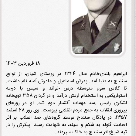
18 فروردین 1403
ابراهیم بلندی‌خادم سال 1324 در روستای شیان، از توابع
دج به ‌دنیا آمد. پدرش اسماعیل و مادرش آمنه نام داشت.
 کلاس سوم متوسطه درس خواند و سپس با درجه
استوار‌یکمی به استخدام ارتش درآمد و در گردان 358 توپخانه
ری رئیس رسد مهمات آتشبار دوم شد. او در روزهای
پیروزی انقلاب به جمع مردم انقلابی پیوست. وی روز 28 اسفند
1357، در پادگان سنندج توسط گروه‌های ضد انقلاب بر اثر
بت گلوله به شکم و سینه، به شهادت رسید. پیکرش را در
 شیخ‌باقر سنندج به خاک سپردند.