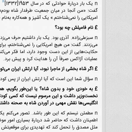
[1]
n یک بار دربارة حوادثی که در سال 1953[1332]
ر
گفت: «من آنجا در میان جمعیت طرفدار شاه بودم»!
امریکایی را نمی‌شناختم.» یک آشپز و همه‌کاره به‌نا
£
نام فامیلش چه بود؟
n سبزعلی‌زاده. آذری بود. یک بار داشتیم حرف می‌
می‌زدند. گفت: من هیچ امریکایی را نمی‌شناختم، برای
حکایت‌هایی از این دست وجود دارد، اما فکر می‌ک
عملیات آژاکس صرفاً آن را هدایت ‌کرد و پیش برد.
£
اگر شاه بخشی از ماجرا نبود، آیا ارتش ایران می‌تو
n سؤال شما این است که آیا ارتش ایران از پس کودتا بر می‌آمد؟
£
به خودی خود و بدون شاه؟ یا این‌طور بگویم، هم
نخست‌وزیر داشت و این مرسوم نیست که کسی کودتا کند
انگلیسی‌ها نقش مهمی در آوردن شاه به صحنه داشتند،
n مطمئن نیستم که این طور باشد. تصور می‌کنم یک
اطمینان داشت که حاضر شد دربارة بسیاری امور موض
مثل مصدق را تحمل کند که تهدیدی برای موقعیتش به‌