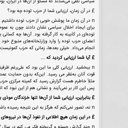
سیاسی تلقی می‌شدند که مسکو از آن‌ها در ایران، یونا
£ در آن زمان، ارزیابی شما از حزب توده چه بود؟
n در آن زمان ما پوشش خوبی از حزب توده داشتیم. 
برای ایجاد اخلال سیاسی نشان دادند چون به عموم 
توده‌ای در کابینه به کار گرفته بود. آن‌ها چه کسانی
اعضای حزب توده را وارد وزارتخانه‌های متبوع خود ک
انجام می‌داد. خیلی بعدها، زمانی که حزب کمونیست فر
£
آیا شما ارزیابی کردید که ...
n ببخشید. ارزیابی کلی ما این بود که علی‌رغم ظر
مثلاً خاطرم هست گزارش رسید که کمیته مرکزی حزب ت
پس این کار بر نمی‌آیند و نشانی هم از این نبود که
£
بنابراین، ارزیابی شما از آن‌ها تنها خزندگان موذی 
n نه، تصور نمی‌کنم که هرگز به این نتیجه رسیده باشیم که این حزب به تنهایی در موقعیتی بود که بتواند قدرت را به دست بگیرد.
£
در این زمان هیچ اطلاعی از نفوذ آن‌ها در نیروهای