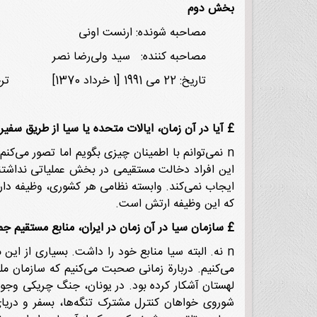
بخش دوم
مصاحبه شونده: ارنست اونی ج
مصاحبه کننده: سید ولی‌رضا نصر مکا
تاریخ: 22 می 1991 [1 خرداد 1370] ترجمه: ناتالی حقوردیان
£
آیا در آن زمان، ایالات متحده یا سیا از طریق سفیر
n نمی‌توانم با اطمینان چیزی بگویم اما تصور می‌
این افراد دخالت مستقیمی در بخش عملیاتی نداشتند. 
ایجاب نمی‌کند. وابسته نظامی هر کشوری، وظیفه دار
که این وظیفه ارتش است.
£
سازمان سیا در آن زمان در ایران، منابع مستقیم جم
n نه. البته سیا منابع خود را داشت. بسیاری از ای
می‌کنیم. دربارة زمانی صحبت می‌کنیم که سازمان 
لهستان آشکار کرده بود. در یونان، جنگ چریکی وج
شوروی خواهان کنترل مشترک تنگه‌ها، بسفر و دریای