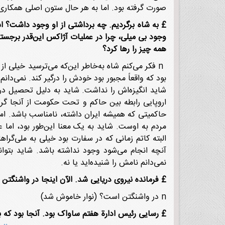
صورت گرفته بود. اما به هر حال ستون اصلی همکا
£
به شاه برگردیم. چه برداشتی از او وجود داشت؟ اشا
وجود بی میلی، چرا در عملیات آژاکس این
قدر برجسته
همه چیز را رها کرد؟
n فکر می‌کنم شاه به‌خاطر این‌که می‌ترسید خیلی
بود که واقعاً مجبور بود خودش را درگیر کند. نمی‌د
شاید انگیزه‌اش را نداشت. شاید به دلیل تحصیل در 
اروپایی رابطه بین حاکم و تحت حکومت از آنجا گرف
حاکمیتی که همیشه ایران داشته، نامناسب باشد. ام
مردم به اوست. شاید به یک معنا این‌طور بود، اما
البته کاتم زمانی که در سفارت بود خیلی به ملی‌گرا‌
آنچه انجام می‌شود وجود نداشته باشد. شاید بتوانم
نمی‌دانم نامش را شنیده‌اید یا نه.
£
فرمانده نیروی دریایی شد. الآن اینجا در واشنگتن
n در واشنگتن است؟ (نوار خاموش شد)
£
رسایی رئیس ادارة هفتم ساواک بود. آنجا بود که با 