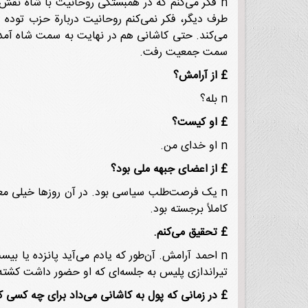
n فکر می‌کنم که در همبستگی روحانیت با شاه نقش 
طرف دیگر، فکر نمی‌کنم روحانیت دربارة حزب توده و
می‌کند. حتی کاشانی هم در نهایت به سمت شاه آمد،
سمت جمعیت رفت.
£
از آرامش؟
n بله؟
£
او کیست؟
n او خدای من.
£
از اعضای جبهه ملی بود؟
n یک فرصت‌طلب سیاسی بود. در آن روزها خیلی معر
کاملاً برجسته بود.
£
تحقیق می‌کنم.
n احمد آرامش. آن‌طور که یادم می‌آید پانزده یا بیست سال بعد در تیراندازی پلیس کشته شد.
تیراندازی پلیس به جلسه‌ای که او حضور داشت کشته 
£
در زمانی که پول به کاشانی می‌داد برای چه کسی کا