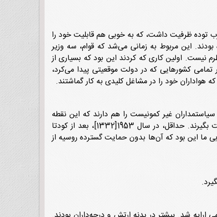
حزب توده ظرفیت داشت، که به خوبی هم قابلیت خود را
ودند. این مربوط به زمانی می‌شد که قوام، سه وزیر
طرم نیست. اولین کاری که کردند این بود که بسیاری از
ر تمامی کشورهایی که در دولت موقعیتی پیدا می‌کرد،
ه هواداران خود را در مشاغل کلیدی به کار گماشتند.
 سیاستمداران غیر کمونیست را هم دارند که این نقطه
قوت آنان به‌نظر می رسید. این‌که بدون حمایت عمده از سوی شوروی، در موقعیتی نبودند که بتوانند کنترل دولت را به‌دست بگیرند. حداقل، در سال 1953[1332]، بعد از کودتا
ی ما این بود که آن‌ها بدون حمایت گسترده روسیه از
[1331] از فعالیت حزب توده در نیروهای نظامی ارایه شد. بیشتر در بدنه ارتش و درجه‌داران بودند.