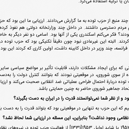
ن یا ترکیه استفاده می‌کرد.
چند منبع از حزب توده به ما گزارش می‌دادند. ارزیابی ما این بود که 
مردم دسترسی داشتند. در داخل چند وزارتخانه دولتی هم نفوذ کرده ب
 بودند؟ فکر می‌کنم اسکندری یکی از آنها بود. اسامی دو نفر دیگر به خا
ردند. البته این غیرعادی نبود چون دقیقاً تکنیکی بود که حزب توده د
انسه، چند وزیر در داخل کابینه داشت، اولین کاری که کردند این بود ک
فیتی که برای ایجاد مشکلات دارند، قابلیت تأثیر بر مواضع سیاسی سایر
وده دربارة احتمال طراحی عملیاتی ضد انقلابی صحبت می‌کند و ارزیاب
 اتحاد جماهیر شوروی حاضر به چنین حمایتی باشد.
بود و از نظر شما نمی‌توانستند قدرت را در ایران به دست بگیرند؟
 نظامی وجود نداشت؟ بنابراین، این مسئله در ارزیابی شما لحاظ نشد؟
n چند گزارش جسته و گریخته فکر می کنم در سال 1952 یا شاید اوایل 1953