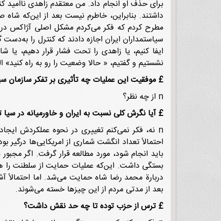
برای حذف او انجام داد. من معتقدم زاهدی ناامید کن
داشتند. بنابراین، خاطرم نیست بعد از این‌که شاه صر
مطرح کردم که فکر می‌کردم مشکل اصلی آژاکس در ع
سیاستمداران ایران اجازه دادند که کنترل را به‌دست 
ایفا کنیم، یا زاهدی را تحت فشار قرار دهیم، یا شا
نشستیم و گفتیم، « حالا وضعیت را رو به راه کنید» ال
£
موفقیت این عملیات چه تأثیری بر تفکر سازمان سیا
n از چه نظر؟
£
آیا نگرش کلی نسبت به ایران و خاورمیانه در سیا ت
n نه، فکر نمی‌کنم تغییری در نحوه عملکردش ایجا
احتمالاً تعداد انگشت شماری از امریکایی‌ها درگیر بو
باید انجام شود، مورد مطالعه قرار گرفت. اگر مجبور 
بستگی داشت. این‌که عملیات حمایت از سلطنت را هد
دربارة محمد رضا شاه حمایت می‌شد. اما احتمالاً
بعد از مدتی مردم از این چیزها خسته می‌شوند.
£
ترس از حزب توده تا چه حد نقش داشت؟