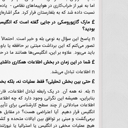
اما به غیر از خراب‌کاری در هواپیماهای نظامی - یاد
نسبت داده شد که به بلغارستان فرار کرد. مگر اشاره‌ا
£
مارک گازیوروسکی در جایی گفته است که انگلیسی‌
بودید؟
n پاسخ این سؤال به نوعی بله و خیر است. احتمالاً ه
تصور می‌کنم که این برداشت مبتنی بر حافظه یا باور
باید می‌بود. علاوه بر این، انگلیسی‌ها همانند ما در ح
£
شما در این زمان در بخش اطلاعات همکاری داشتی
n اطلاعات تبادل می‌شد.
£
حتی بین بخش تحلیلی؟ فقط عملیات نه، بلکه بخ
n بله. نه همه آن. در یک رابطه تبادل اطلاعات، ف
بنابراین، همیشه این نگرانی وجود دارد که چه اطلا
اطلاعات مبادلاتی از چند سطح کارشناسی برای تأیید ق
انگلیس قرار دهیم. آیا اعتراضی هست؟ در مقابل ه
برمی‌گشت و مبنی بر توافق بین ایالات متحده و کشوره
هیچ عملیات مخفی در انگلیس یا استرالیا یا نیوزلن