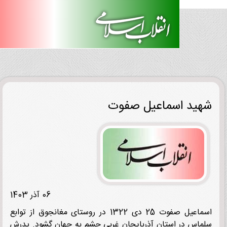
ید اسماعیل صفوت
06 آذر 1403
اسماعیل صفوت 25 دی 1322 در روستای مغانجوق از توابع
اس در استان آذربایجان غربی چشم به جهان گشود. پدرش