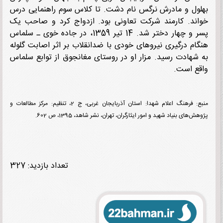
ول و مادرش نرگس نام دشت. تا کلاس سوم راهنمایی درس
ند. کارمند شرکت تعاونی بود. ازدواج کرد و صاحب یک
پسر و چهار دختر شد. 14 تیر 1359، در جاده خوی ـ سلماس
ام درگیری نیروهای خودی با ضدانقلاب بر اثر اصابت گلوله
شهادت رسید. مزار او در روستای مغانجوق از توابع سلماس
ع است.
منبع: فرهنگ اعلام شهدا: استان آذربایجان غربی، ج 2، تنظیم: مرکز مطالعات و
‌های بنیاد شهید و امور ایثارگران، تهران، نشر شاهد، 1395، ص 602.
تعداد بازدید: 327