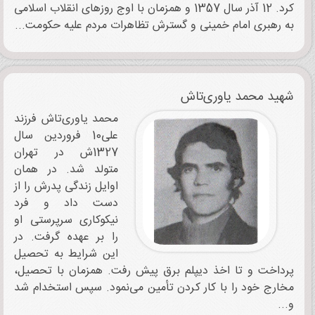
کرد. 12 آذر سال 1357 و همزمان با اوج روزهای انقلاب اسلامی
به رهبری امام خمینی و گسترش تظاهرات مردم علیه حکومت...
شهید محمد یاوری‌تاش
محمد یاوری‌تاش فرزند
علی10 فروردین سال
1327ش در تهران
متولد شد. در همان
اوایل زندگی پدرش را از
دست داد و فرد
نیکوکاری سرپرستی او
را بر عهده گرفت. در
این شرایط به تحصیل
پرداخت و تا اخذ دیپلم برق پیش رفت. همزمان با تحصیل،
مخارج خود را با کار کردن تأمین می‌نمود. سپس استخدام شد
و...