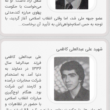
شغل آزاد داشت. او که
می‌خواست با حکومت
پهلوی مبارزه کند،‌مدتی
عضو جبهه ملی شد، اما وقتی انقلاب اسلامی آغاز گردید، با
توجه به حس اسلام‌خواهی‌اش به تأیید آن برخاست...
شهید علی عبدالعلی کاظمی
علی عبدالعلی کاظمی
فرزند عبدالرضا سال
1336 در دماوند به
دنیا آمد. به استخدام
شرکت مخابرات درآمده
و کارمند این شرکت
بود. هنگام اوج‌گیری
مبارزات انقلاب اسلامی
با حضور در تظاهرات و