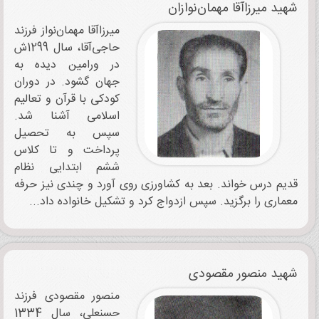
شهید میرزاآقا مهمان‌نوازان
میرزا‌آقا مهمان‌‌نواز فرزند
حاجی‌آقا، سال 1299ش
در ورامین دیده به
جهان گشود. در دوران
کودکی با قرآن و تعالیم
اسلامی آشنا شد.
سپس به تحصیل
پرداخت و تا کلاس
ششم ابتدایی نظام
قدیم درس خواند. بعد به کشاورزی روی ‌آورد و چندی نیز حرفه
معماری را برگزید. سپس ازدواج کرد و تشکیل خانواده داد...
شهید منصور مقصودی
منصور مقصودی فرزند
حسنعلی، سال 1334