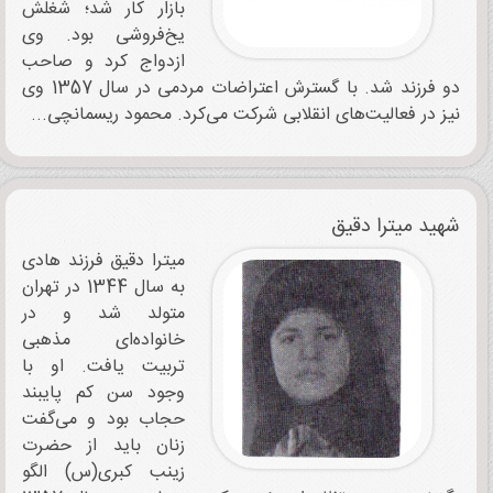
بازار کار شد؛ شغلش
یخ‌فروشی بود. وی
ازدواج کرد و صاحب
دو فرزند شد. با گسترش اعتراضات مردمی در سال 1357 وی
نیز در فعالیت‌های انقلابی شرکت می‌کرد. محمود ریسمانچی...
شهید میترا دقیق
میترا دقیق فرزند هادی
به سال 1344 در تهران
متولد شد و در
خانواده‌ای مذهبی
تربیت یافت. او با
وجود سن کم پایبند
حجاب بود و می‌گفت
زنان باید از حضرت
زینب کبری(س) الگو