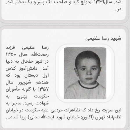
شد. سال1349 ازدواج کرد و صاحب یک پسر و یک دختر شد.
در...
شهید رضا عظیمی
رضا عظیمی فرزند
رحمت‌الله، سال 1350
در شهر خلخال به دنیا
آمد. دانش‌آموز کلاس
اول دبستان بود که
هفدهم شهریور سال
1357 با گلوله مأموران
حکومت پهلوی به
شهادت رسید. ماجرا به
این صورت رخ داد که تظاهرات مردمی علیه حکومت در خیابان
نظام‌آباد تهران (اکنون: خیابان شهید آیت‌الله مدنی) برپا شده...