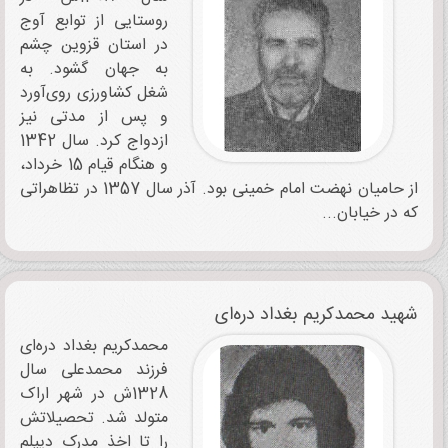
روستایی از توابع آوج
در استان قزوین چشم
به جهان گشود. به
شغل کشاورزی روی‌آورد
و پس از مدتی نیز
ازدواج کرد. سال 1342
و هنگام قیام 15 خرداد،
از حامیان نهضت امام خمینی بود. آذر سال 1357 در تظاهراتی
که در خیابان...
شهید محمدکریم بغداد دره‌ای
محمدکریم بغداد دره‌ای
فرزند محمدعلی سال
1328ش در شهر اراک
متولد شد. تحصیلاتش
را تا اخذ مدرک دیپلم