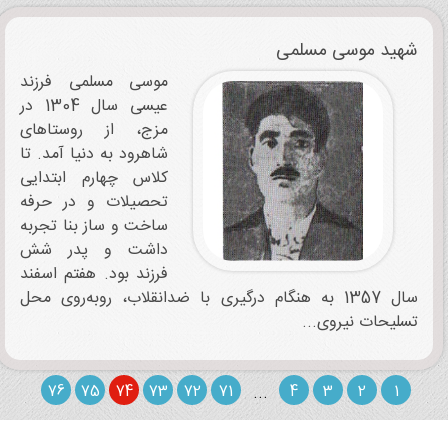
شهید موسی مسلمی
موسی مسلمی فرزند
عیسی سال 1304 در
مزج، از روستاهای
شاهرود به دنیا آمد. تا
کلاس چهارم ابتدایی
تحصیلات و در حرفه
ساخت و ساز بنا تجربه
داشت و پدر شش
فرزند بود. هفتم اسفند
سال 1357 به هنگام درگیری با ضدانقلاب، روبه‌روی محل
تسلیحات نیروی...
76
75
74
73
72
71
...
4
3
2
1