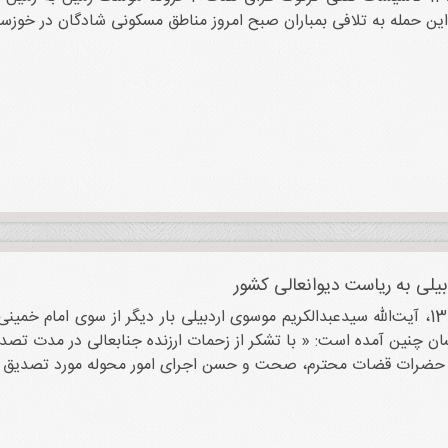
ن حمله به تلافی بمباران صبح امروز مناطق مسکونی شادگان در خوزس
یلی به ریاست دیوانعالی کشور
روز 7 تیر 1365، آیت‌الله سیدعبدالکریم موسوی اردبیلی بار دیگر از سوی ام
حت و حسن اجرای‏‎ ‎‏امور محوله مورد تصدیق آقایان واقع شد،