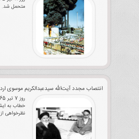
متحمل شد. ای
انتصاب مجدد آیت‌الله سیدعبدالکریم موسوی اردب
نظرخواهی از حضرات قضات محترم‏‎، ص