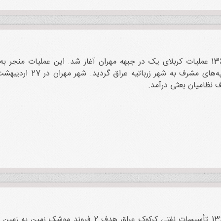
روز 9 تیر 1365 عملیات کربلای یک در جبهه مهران آغاز شد. این عملیات 
 نظامیان بعثی درآمد.
روز 8 تیر 1365 تأسیسات نفتی کرکوک عراق هدف 