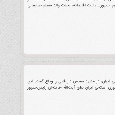
پیام امام آمده است: «جناب حجت‌الاسلام آقای حاج سیدعلی خامنه‌ای، رئیس محترم جمهور ـ‏‎ ‎‏دامت افاضاته‏، رحلت والد معظم جنابعالی
 اسلامی ایران، در مشهد مقدس دار فانی را وداع گفت. این
ی اسلامی ایران برای آیت‌الله خامنه‌ای رئیس‌جمهور