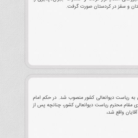
تان و سقز در کردستان صورت گرفت.
ام خمینی به ریاست دیوانعالی کشور منصوب شد. در حکم امام
خطاب به ایشان چنین آمده است: « با تشکر از زحمات ارزنده جنابعالی در مدت تصدی مقام محترم ریاست دیوانعالی‏‎ ‎‏کشور، چنانچه پس از