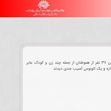
روز ۱۷ تیر ۱۳۶۵ بر اثر انفجار یک بمب نیرومند در ضلع جنوبی میدان انقلاب تهران ۳۷ نفر از هموطنان از جمله چند زن و کودک عابر