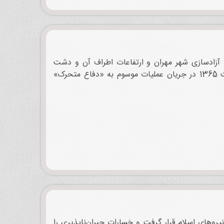
منجر به آزادسازی شهر مهران و ارتفاعات اطراف آن و دشت
قلاویزان و تپه‌های مشرف به شهر زرباتیه عراق گردید. شهر مهران در 27 اردیبهشت 1365 در جریان عملیات موسوم به «دفاع متحرک»
2 فروند موشک زمین به زمین نیروهای اسلام قرار گرفت و خسارات جبران‌ناپذیری را